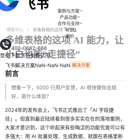
案例与方案
产品功能
合作与支持
博客中心
飞行社
多维表格的这项 AI 能力，让小白也能“走捷径”
定价
多维表格的这项 AI 能力，让
400-0682-666
小白也能“走捷径”
登录
下载飞书
免费试用
飞书解决方案
NaN-NaN-NaN
解决方案
前言
想象一下，5000 行用户反馈，AI 很快替你总结
好，是什么体验？
2024年的发布会上，飞书正式推出了「AI 字段捷
径」。但直到最近陆续看到很多实实在在的落地案例，
大家才意识到，这个听起来有些晦涩的功能究竟可以有
多强大：用 AI 批量处理、生成数据，就跟在表格里新