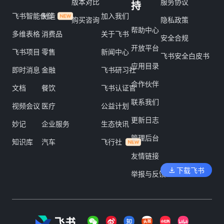
版本对比
服务协议
持
飞书智能伙伴
制造
加入我们
购买咨询
隐私政策
帮助中心
多维表格
消费品
关于飞书
安全合规
开放平台
飞书项目
零售
新闻中心
飞书安全白皮书
应用目录
即时消息
金融
飞书研习社
合作伙伴
文档
餐饮
飞书认证官
联系我们
视频会议
医疗
公益计划
更新日志
妙记
企业服务
生态快讯
管理后台
知识库
汽车
飞行社
友情链接
下载飞书
举报与反馈