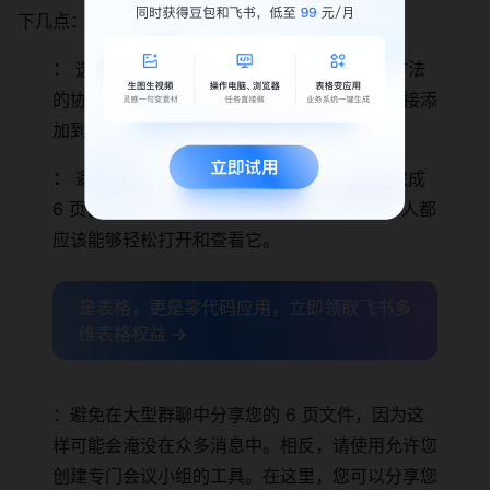
下几点：
：
选择一种灵活的文档解决方案，以反映此方法
的协作性质。它应该允许成员将他们的想法直接添
加到备忘录中，并包含视频、图像等内容。
：
避免访问问题带来的挫败感。在您的团队完成
6 页备忘录后，一旦您将其放入聊天中，每个人都
应该能够轻松打开和查看它。
是表格，更是零代码应用，立即领取飞书多
维表格权益 →
：避免在大型群聊中分享您的 6 页文件，因为这
样可能会淹没在众多消息中。相反，请使用允许您
创建专门会议小组的工具。在这里，您可以分享您