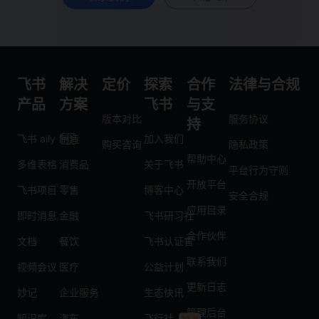
飞书
解决
定价
探索
合作
法律与合规
产品
方案
飞书
与支
版本对比
服务协议
持
飞书 aily
制造
加入我们
购买咨询
隐私政策
帮助中心
多维表格
消费品
关于飞书
平台行为守则
开放平台
飞书项目
零售
博客中心
安全合规
应用目录
即时消息
金融
飞书研习社
合作伙伴
文档
餐饮
飞书认证官
联系我们
视频会议
医疗
公益计划
更新日志
妙记
企业服务
生态快讯
管理后台
知识库
汽车
飞行社