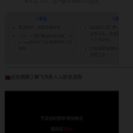
其实在飞书，这一篇文档就可以搞定
入职前
入职时
发送邮件，前置收集信息
自动加入部门群，历史消
全部可见，快速同步上下
飞书一个软件集成所有功能，all 
入工作状态
in one带给员工丝滑顺畅的入职
体验。
合同签署快捷有序，最大
流程冗杂
💼点击视频了解飞书新人入职全流程
不支持的音频/视频格式
请试试
刷新