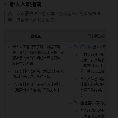
新人入职指南
员工入职需快速熟悉公司业务及流程，尽量缩短适应
期，保证业务的稳定发展。
困难点
飞书解决方案
新人入职情况不了解，流程不清
飞书云文档
-新人入职指南
楚，业务不熟悉情况比比皆是，需
可以设置某个部门的专属
要耗费大量的时间成本寻找资料，
指南，针对某个员工单独
梳理学习逻辑。
试用期目标。目标清晰可
电子资料不成体系，大把资料不知
量，助力员工规划工作目
道从哪里获取，从何学起。
从众多信息中精准定位需
学习资料通用，没有个人针对性，
速掌握的基础信息，助力
试用期目标不清晰，工作无从下
聚焦工作内容，快速上手
手。
务。
飞书企业百科-更快找资料
新人获取内容更方便，由
信息变成信息找人。