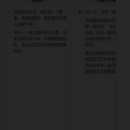
困难点
飞书解决方案
突然接到任务，被拉到一个群
把「
群公告
」当作「群wiki」
里，满满的疑问：我是谁这是哪
当需要向群聊内所有成员
儿我要干嘛？
某一信息时， 可以使用群
进入一个建立时间较久的群，历
功能。后续入群的成员也
史记录又多又杂，不明确建群目
到当前的群公告，同步信
的，无法从历史记录里筛选重要
障碍。
信息。
群公告编辑会实时保存，
群成员可实时查看最新内
而且支持多人协同编辑，
编辑内容互相覆盖。