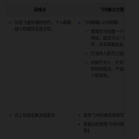
困难点
飞书解决方案
信息飞速传递的时代，个人邮箱
飞书邮箱-公共邮箱：
缺少权威性及官方性。
管理员可创建一个公共的
地址，成员可以一起处理
件，共享邮箱信息。
打消待入职员工疑虑。
对岗不对人，针对工作交接
职转岗情况，不会影响候
入职体验。
员工信息收集流程复杂
使用飞书问卷高效填写入职信
查看如何使用飞书问卷【博客
章】