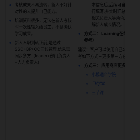
考核成果不易流转，新人不好针
本信息后,后续可自动分发
对性的去提升自己能力。
行填写,并实时汇总呈现,BP
相关负责人等角色直接查看
培训资料很多，无法在新人考核
解新人成长情况。
时一次性输入给员工，不易确认
学习成果。
方式二： Learning在线学
参考）
新人入职到转正前,是通过
SSC+BP+OC三线管理,信息需
建议：客户可以使用自己公司已有
同步多方（leader+部门负责人
考如下方式三更多第三方在线学习
+人力负责人)
方式三： 应用商店更多第三方
小鹅通企学院
飞学堂
三节课