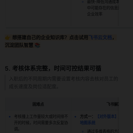
最快-降低沟通成本，避免
中可能存在的信息遗漏，
企业效率
👉 
想搭建自己的企业知识库？点击试用
飞书云文档
，
沉淀团队智慧 📚
考核体系完整，时间可控结果可循
入职后的不同周期内需要设置考核内容去核对员工的
成长速度及岗位适配度。
困难点
飞书解决方案
考核撞上工作量较大或时间排不
方式一：
【对外版本】用多维
开的时候，时间需要多次反复协
地图系统
调。
通过多维表格的方案,人力