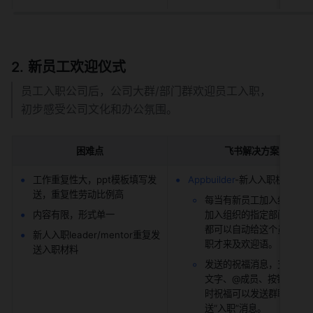
新员工欢迎仪式
员工入职公司后，公司大群/部门群欢迎员工入职，
初步感受公司文化和办公氛围。
困难点
飞书解决方案
工作重复性大，ppt模板填写发
Appbuilder
-新人入职机器人
送，重复性劳动比例高
每当有新员工加入组织，
内容有限，形式单一
加入组织的指定部门的时
都可以自动给这个员工发
新人入职leader/mentor重复发
职才来及欢迎语。
送入职材料
发送的祝福消息，支持图
文字、@成员、按钮等等
时祝福可以发送群聊也可
送“入职”消息。