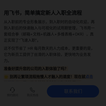
用飞书，简单搞定新人入职全流程
从入职前的专业形象展示，到入职时的自动化欢迎，再
到入职后的快速融入与可视化的试用期管理，飞书用一
套组合拳（邮箱+文档+机器人+多维表格+OKR），真
正实现了“飞速入职”。
这不仅节省了 HR 每月数天的人力成本，更重要的是，
它为新员工提供了丝滑的入职体验，更快地为业务发
力。
准备好提升您的公司的入职体验了吗？
🌟 
别再让繁琐流程拖慢人才融入的速度！现在就
点击
注册飞书
，用一篇文档搞定新人入职全流程 ✨
联系我们
联系我们
立即试用
预约顾问
购买热线
预约飞书企业效能顾问

深度诊断企业痛点，定制专属 AI 办公方案