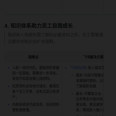
知识体系助力员工自我成长
除却新人指南所需了解的必要资料之外，员工需要通
过额外的知识去扩充视野。
困难点
飞书解决方案
入职一段时间后，基础资料掌握
飞书知识库
-新人最佳学习利器
到一定基础，需要进一步深化，
最新-内容可根据企业和业
发现不知道去哪儿找材料。
发展随时更新，让新员工
优质资料没有地方储存，散落在
了解最新进展
各个员工手里，没有沉淀公有资
最全-可覆盖企业、部门团
产。
业务等多方面内容，让新
内部系统迭代成本高，培训材料
更全面、更迅速地了解所
更新速度慢。
息，降低新人融入门槛