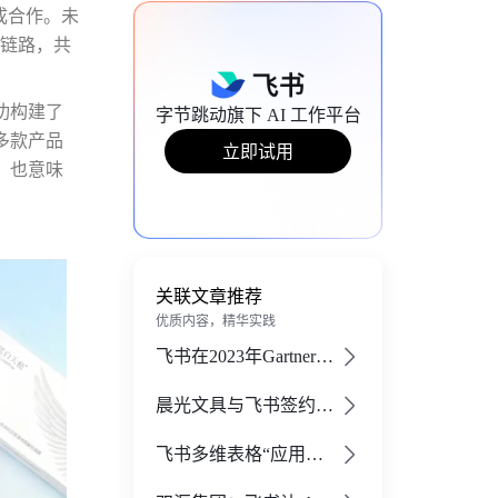
成合作。未
全链路，共
功构建了
字节跳动旗下 AI 工作平台
多款产品
立即试用
，也意味
关联文章推荐
优质内容，精华实践
飞书在2023年Gartner®协作工作区和会议解决方案报告中均获得认可
晨光文具与飞书签约，携手开启 AI 数智化组织变革新征程 - 飞书官网
飞书多维表格“应用模式”上线，零代码搭建专业业务系统 - 飞书官网