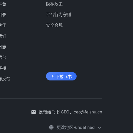
平台
隐私政策
目录
平台行为守则
伙伴
安全合规
我们
日志
后台
链接
下载飞书
与反馈
反馈给飞书 CEO：
ceo@feishu.cn
更改地区-undefined