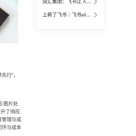
双汇集团：飞书让 AI 成为销售业务的“数字战友” - 飞书官网
上新了飞书｜飞书aily 任务模式，你的「真出活儿」的智能体 - 飞书官网
草先行”，
图-图片处
提升了响应
目管理与成
闭环与成本