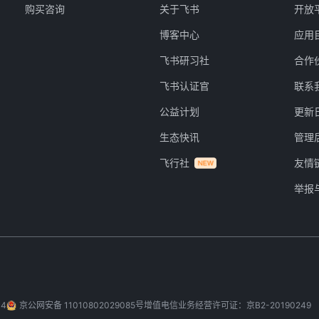
购买咨询
关于飞书
开放
博客中心
应用
飞书研习社
合作
飞书认证官
联系
公益计划
更新
生态快讯
管理
飞行社
友情
举报
-4
京公网安备 11010802029085号
增值电信业务经营许可证：京B2-20190249