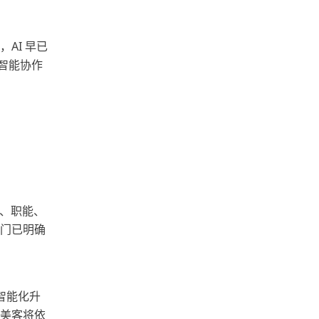
AI 早已
的智能协作
销、职能、
部门已明确
智能化升
爱美客将依