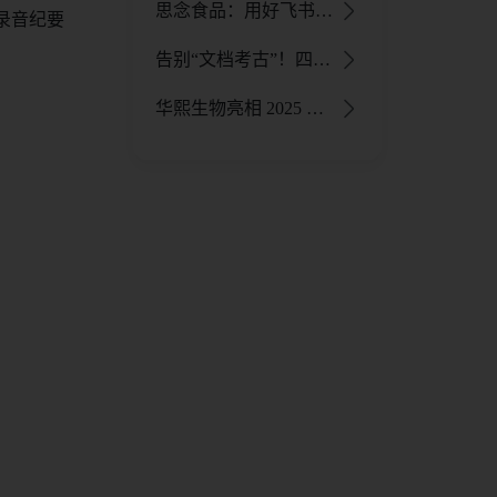
思念食品：用好飞书，让业务部门自己成为 C 位 - 飞书官网
录音纪要
告别“文档考古”！四维图新斩获飞书 AI 大赛银奖，用 AI 训练“数字审核员” - 飞书官网
华熙生物亮相 2025 飞书 AI 效率先锋大赛决赛，以 AI 重构药械团队“决策引擎” - 飞书官网