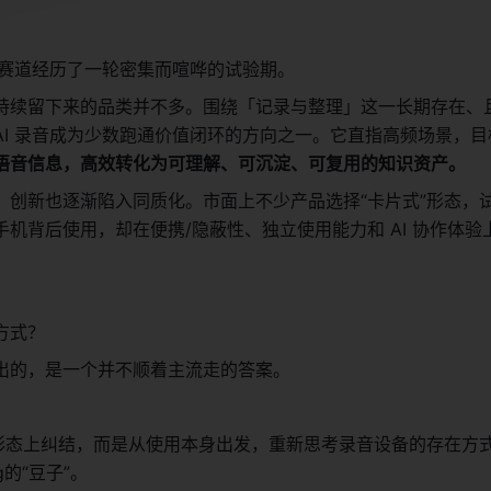
件赛道经历了一轮密集而喧哗的试验期。
持续留下来的品类并不多。围绕「记录与整理」这一长期存在、
AI 录音成为少数跑通价值闭环的方向之一。它直指高频场景，目
语音信息，高效转化为可理解、可沉淀、可复用的知识资产。
，创新也逐渐陷入同质化。市面上不少产品选择“卡片式”形态，
机背后使用，却在便携/隐蔽性、独立使用能力和 AI 协作体验
方式？
出的，是一个并不顺着主流走的答案。
”形态上纠结，而是从使用本身出发，重新思考录音设备的存在方
的“豆子”。