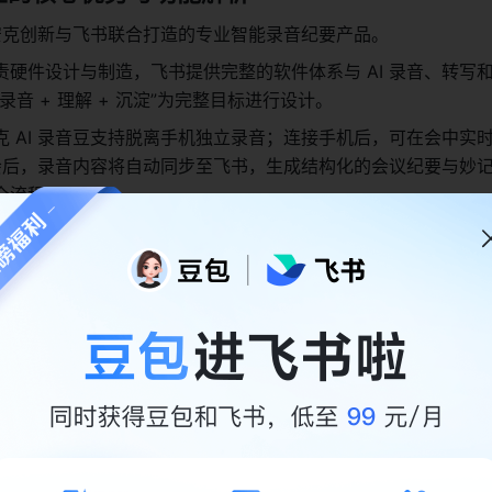
是安克创新与飞书联合打造的专业智能录音纪要产品。
责硬件设计与制造，飞书提供完整的软件体系与 AI 录音、转写
录音 + 理解 + 沉淀”为完整目标进行设计。
克 AI 录音豆支持脱离手机独立录音；连接手机后，可在会中实
结；会后，录音内容将自动同步至飞书，生成结构化的会议纪要与妙
全流程。
更隐蔽的形态，让记录回归“无感存在”
I 录音设备不同，安克 AI 录音豆选择了一条更轻量、也更贴近
3.2 毫米，单体重量约 10 克，是同类产品中极为小巧的形态。
多种佩戴方式，无需占用手机背面，也不必刻意手持或放入口袋
景中更加隐蔽自然。
克 AI 录音豆依然配备双高精度数字全向麦克风阵列，收音半径可