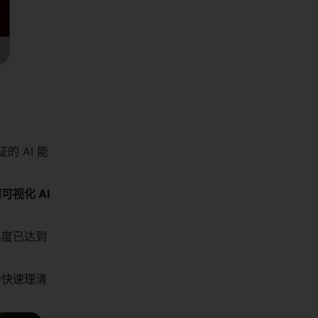
的 AI 能
化 AI 
熟度已达到
中快速理清