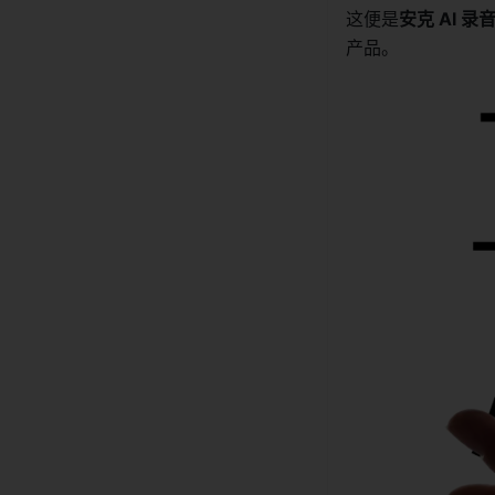
这便是
安克 AI 录
产品。