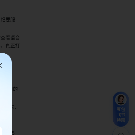
和纪要服
时查看语音
记，真正打
日常使用的
支持领夹、
豆包
，在会
飞书
特惠
达 5 