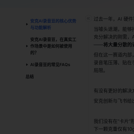
过去一年，AI 硬
安克AI录音豆的核心优势
与功能解析​
当噱头退潮，能够
充分解决的刚需，
安克AI录音豆，在真实工
——
将大量分散的
作场景中是如何被使用
的？​
但在这一赛道内部
录音笔压薄、贴在手
AI录音豆的常见FAQs​
局限。
总结​
有没有更好的解决
安克创新与飞书给
我们没有在“卡片
下一颗克重仅有10g