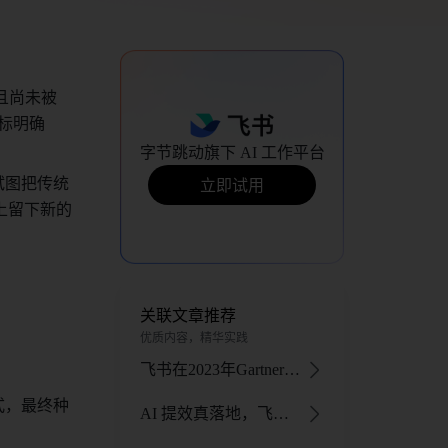
且尚未被
标明确
字节跳动旗下 AI 工作平台
试图把传统
立即试用
上留下新的
关联文章推荐
优质内容，精华实践
飞书在2023年Gartner®协作工作区和会议解决方案报告中均获得认可
式，最终种
AI 提效真落地，飞书食品饮料行业“实战论道”在杭落幕 - 飞书官网