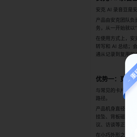
安克 AI 录音豆
产品由安克团队负
务，从一开始就以“
在使用方式上，安
转写和 AI 总
通从记录到复用的
优势一：更轻、
与常见的卡片式 A
路径。
产品机身直径仅 2
挂坠、背板磁吸等
议、访谈等正式场
在小巧外形之下，安