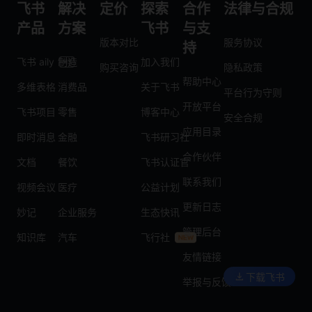
飞书
解决
定价
探索
合作
法律与合规
产品
方案
飞书
与支
版本对比
服务协议
持
飞书 aily
制造
加入我们
购买咨询
隐私政策
帮助中心
多维表格
消费品
关于飞书
平台行为守则
开放平台
飞书项目
零售
博客中心
安全合规
应用目录
即时消息
金融
飞书研习社
合作伙伴
文档
餐饮
飞书认证官
联系我们
视频会议
医疗
公益计划
更新日志
妙记
企业服务
生态快讯
管理后台
知识库
汽车
飞行社
友情链接
下载飞书
举报与反馈