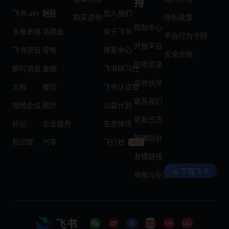
持
飞书 aily
制造
加入我们
购买咨询
隐私政策
帮助中心
多维表格
消费品
关于飞书
平台行为守则
开放平台
飞书项目
零售
博客中心
安全合规
应用目录
即时消息
金融
飞书研习社
合作伙伴
文档
餐饮
飞书认证官
联系我们
视频会议
医疗
公益计划
更新日志
妙记
企业服务
生态快讯
管理后台
知识库
汽车
飞行社
友情链接
下载飞书
举报与反馈