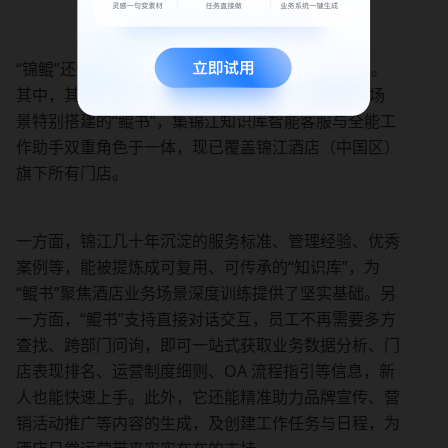
“锦鲲”还包含多项 AI 应用创新，全面赋能运营场景。
其中，其核心智能体——基于飞书 aily 及酒店业务场
景特别搭建的“鲲书”，集锦江知识库智能客服与全能工
作助手双重角色于一体，现已覆盖锦江酒店（中国区）
旗下所有门店。
一方面，锦江几十年沉淀的服务标准、管理经验、优秀
案例等，能被提炼成可复用、可传承的“知识库”，为
“鲲书”聚焦酒店业务场景深度训练提供了坚实基础。另
一方面，“鲲书”支持直接对话交互，员工不再需要多方
查找、跨部门问询，即可一站式获取业务数据分析、门
店表现排名、运营制度细则、OA 流程指引等信息，新
人也能快速上手。此外，它还能精准助力品牌宣传、营
销活动推广等内容的生成，及创建工作任务与日程，为