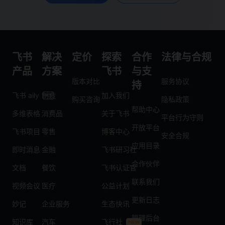
飞书
解决
定价
探索
合作
法律与合规
产品
方案
飞书
与支
版本对比
服务协议
持
飞书 aily
制造
加入我们
购买咨询
隐私政策
帮助中心
多维表格
消费品
关于飞书
平台行为守则
开放平台
飞书项目
零售
博客中心
安全合规
应用目录
即时消息
金融
飞书研习社
合作伙伴
文档
餐饮
飞书认证官
联系我们
视频会议
医疗
公益计划
更新日志
妙记
企业服务
生态快讯
管理后台
知识库
汽车
飞行社