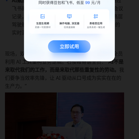
AI赋能组织提效：
以多维表格等工具为核心，通过
飞书的多种 AI 能力整合工作信息、知识文档与会议
记录，构建智能协作中枢。在此基础上，通过“高层
驾驶舱 ROE+AI 分析”等 AI 创新，实现经营数据的
实时洞察、预警到人。
现场，双方同步发布了“效率先锋大赛”计划，动员全员
利用 AI 工具重构业务逻辑。石俊峰寄语全员：“
AI不是
来取代我们的工作，而是来取代那些重复性的劳动。
我
们要争当效率先锋，让 AI 驱动从口号成为实实在在的
生产力。”