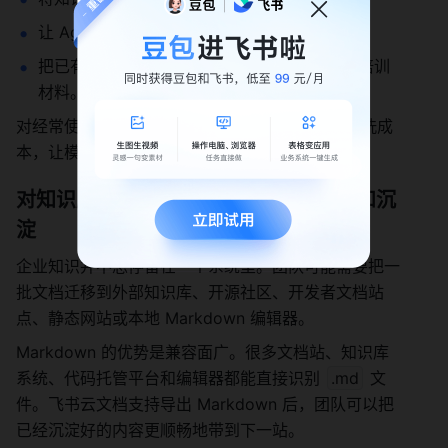
让 Agent 基于项目资料生成周报或复盘；
把已有文档改写成官网文章、帮助中心文档或培训
材料。
对经常使用 AI 的团队来说，这一步能减少格式清洗成
本，让模型更专注于理解内容本身。
对知识库迁移：内容更容易带走、复用和沉
淀
企业知识并不总停留在一个系统里。团队可能需要把一
批文档迁移到外部知识库、开源社区、开发者文档站
点、静态网站或本地 Markdown 编辑器。
Markdown 的优势是兼容面广。很多文档站、知识库
系统、代码托管平台和编辑器都能直接识别 
.md
 文
件。飞书云文档支持导出 Markdown 后，团队可以把
已经沉淀好的内容更顺畅地带到下一站。