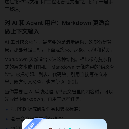
这让“协作写文档”和“工程化管理文档”之间少了一层手
工整理。
对 AI 和 Agent 用户：Markdown 更适合
做上下文输入
AI 工具读文档时，最需要的是清晰结构：这部分是背
景，那部分是目标，下面是约束、步骤、示例和待办。
Markdown 天然适合表达这种结构。相比带有复杂样
式的富文本或 HTML，Markdown 更像内容的“语义骨
架”。它把标题、列表、代码块、引用直接写在文本
里，既方便人检查，也方便 AI 识别。
当你需要让 AI 辅助处理飞书云文档里的内容时，可以
先导出 Markdown，再用于这些任务：
把 PRD 拆成研发任务和验收标准；
基于会议纪要生成行动项；
将知识库内容整理成 FAQ；