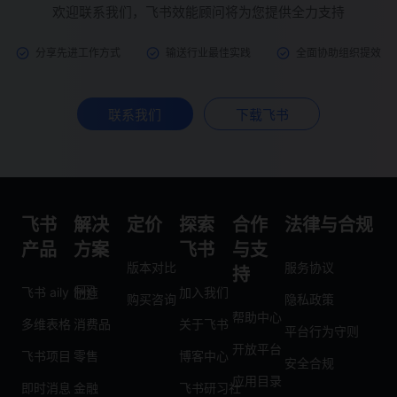
欢迎联系我们，飞书效能顾问将为您提供全力支持
分享先进工作方式
输送行业最佳实践
全面协助组织提效
联系我们
下载飞书
飞书
解决
定价
探索
合作
法律与合规
产品
方案
飞书
与支
版本对比
服务协议
持
飞书 aily
制造
加入我们
购买咨询
隐私政策
帮助中心
多维表格
消费品
关于飞书
平台行为守则
开放平台
飞书项目
零售
博客中心
安全合规
应用目录
即时消息
金融
飞书研习社