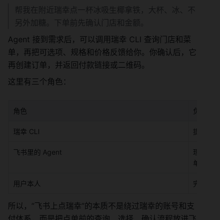
帮我在附近瑞幸点一杯冰吸生椰拿铁，大杯、冰、不
另外加糖。下单前先确认门店和金额。
Agent 接到需求后，可以调用瑞幸 CLI 查询门店和菜
单，再把可选项、规格和价格反馈给你。你确认后，它
再创建订单，并返回付款链接或二维码。
这里有三个角色：
角色
负责什
瑞幸 CLI
提供登
飞书里的 Agent
理解你的
单
用户本人
完成账
所以，“飞书上点瑞幸”的本质不是绕过瑞幸的账号和支
付体系，而是把点单前的查询、选择、确认流程放进飞