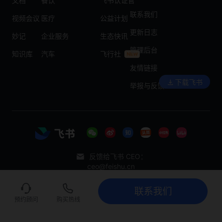
文档
餐饮
飞书认证官
联系我们
视频会议
医疗
公益计划
更新日志
妙记
企业服务
生态快讯
管理后台
知识库
汽车
飞行社
友情链接
下载飞书
举报与反馈
反馈给飞书 CEO：
ceo@feishu.cn
更改地区-undefined
联系我们
联系我们
立即试用
预约顾问
购买热线
Copyright © 2026 北京飞书科技有限公司