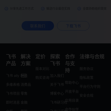
分享先进工作方式
输送行业最佳实践
全面协助组织提效
联系我们
下载飞书
飞书
解决
定价
探索
合作
法律与合规
产品
方案
飞书
与支
版本对比
服务协议
持
飞书 aily
制造
加入我们
购买咨询
隐私政策
帮助中心
多维表格
消费品
关于飞书
平台行为守则
开放平台
飞书项目
零售
博客中心
安全合规
应用目录
即时消息
金融
飞书研习社
合作伙伴