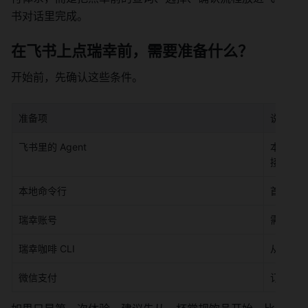
书对话里完成。
在飞书上点瑞幸前，需要准备什么？
开始前，先确认这些条件。
准备项
说明
飞书里的 Agent
本文以飞
接入其他
本地命令行
首次安装
瑞幸账号
需要能
瑞幸咖啡 CLI
从瑞幸咖
微信支付
订单创