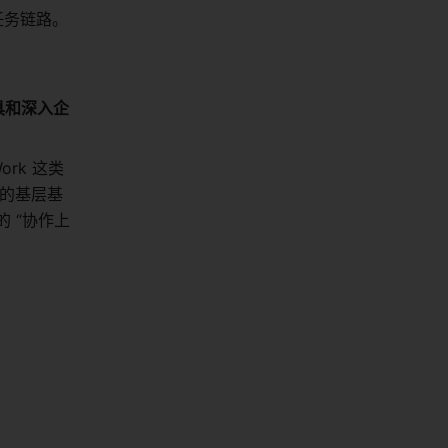
公任务链路。
具和深入企
k 这类 
力的基层基
 “协作上