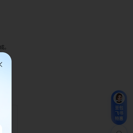
完成。
豆包
飞书
特惠