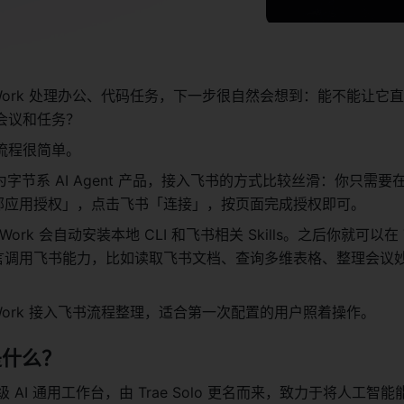
e Work 处理办公、代码任务，下一步很自然会想到：能不能让它
会议和任务？
流程很简单。
N 作为字节系 AI Agent 产品，接入飞书的方式比较丝滑：你只需要在 T
外部应用授权」，点击飞书「连接」，按页面完成授权即可。
Work 会自动安装本地 CLI 和飞书相关 Skills。之后你就可以在 Tr
然语言调用飞书能力，比如读取飞书文档、查询多维表格、整理会议
。
e Work 接入飞书流程整理，适合第一次配置的用户照着操作。
 是什么？
企业级 AI 通用工作台，由 Trae Solo 更名而来，致力于将人工智