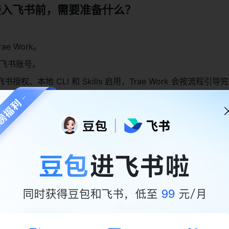
rk 接入飞书前，需要准备什么？
ae Work。
飞书账号。
权、本地 CLI 和 Skills 启用，Trae Work 会按流程引导
k 接入飞书步骤
 3 分钟。按以下步骤顺序走即可。
ae Work 的账号设置
ork，在左下角点击头像，选择「管理账号」，进入账号设置页。