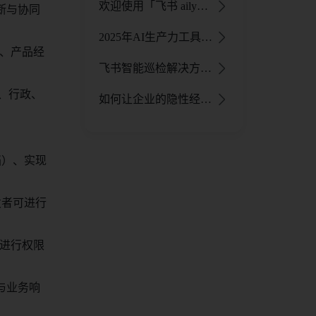
欢迎使用「飞书 aily」：企业级智能体开发平台，定制你的AI专属工作助手 - 飞书官网
断与协同
2025年AI生产力工具与DeepSeek协同解决方案
构、产品经
飞书智能巡检解决方案：零代码免费搭建，AI识别助力降本增效 - 飞书官网
售、行政、
如何让企业的隐性经验变成人人可用的知识？飞书知识问答助力打造企业智库！ - 飞书官网
档）、实现
发者可进行
进行权限
与业务响