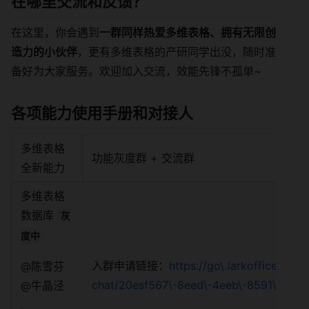
在哪里交流和反馈？
在这里，你会遇到
一群同样热爱多维表格、拥有无限创
造力的小伙伴
，更有多维表格的产研同学出没，随时准
备好为大家服务。欢迎加入交流，效能先锋不孤单~
各项能力使用手册和对接人
多维表格
功能灰度群 + 交流群
全新能力
多维表格
数据库
灰
度中
入群申请链接：
https://go\.larkoffice\.com/
@陈雪芬
chat/20esf567\-8eed\-4eeb\-8591\-f5e
@牛晶泾