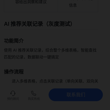
容给出洞察和建议
信息
AI 推荐关联记录（灰度测试）
功能简介
使用 AI 推荐关联记录，综合整个多维表格，智能查找
匹配的记录，数据联动一键搞定
操作流程
进入多维表格，点击关联记录（单向关联、双向关
联均可）字段 中 任意单元格，进入如下关联页
联系我们
面，点击 「查看 AI 推荐的相关记录」
联系我们
立即试用
预约顾问
购买热线