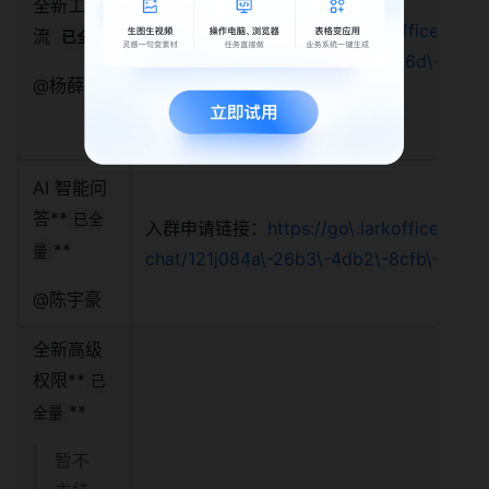
全新工作
入群申请链接：
https://go\.larkoffice\.com/
流
已全量
chat/c8dj6910\-2d12\-48a1\-9a6d\-eca6
@杨薛莎
AI 智能问
答**
已全
入群申请链接：
https://go\.larkoffice\.com/
**
量
chat/121j084a\-26b3\-4db2\-8cfb\-298
@陈宇豪
全新高级
权限**
已
**
全量
暂不