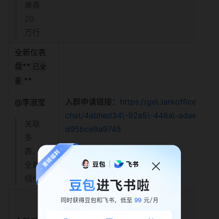
单表
20
万行
全新仪表
盘**
已全
**
量
入群申请链接：
https://go\.larkoffice\.com/
@李淑莹
chat/4abhed34\-92a5\-448a\-adae\-
关联
d95bce9a9745
多
表、
全新
组件