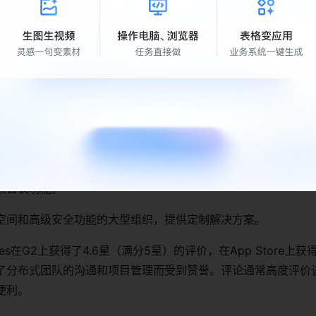
要时间来导航广泛的特性以最大化平台的潜力
具转移可能有学习曲线，尽管Lark有强大的引导资源
价格和免费
用户。它包括100 GB的存储空间和自动语言翻译功能。
月12美元，可供最多500名用户使用。它增加了无限的Wiki、1
频会议功能。
空间和高级安全功能的大型组织，提供定制解决方案。
nutes在G2上获得了4.6星（满分5星）的评价，在App Store上获得
了分布式团队的沟通和项目管理而受到赞誉。评论通常高度评价
便利。