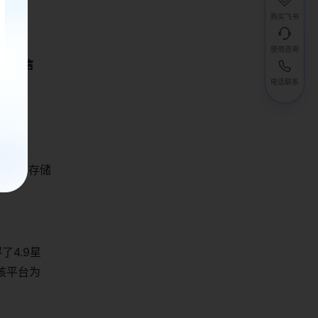
购买飞书
使用咨询
试用信
电话联系
 TB的存储
了4.9星
该平台为