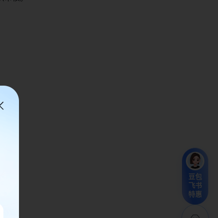
豆包
飞书
特惠