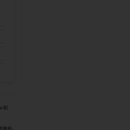
ar和
供审核。