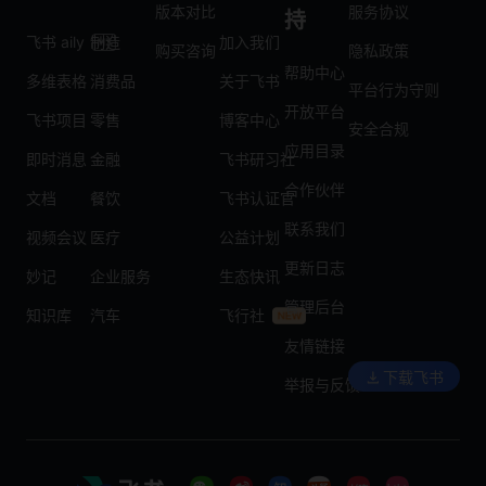
版本对比
服务协议
持
飞书 aily
制造
加入我们
购买咨询
隐私政策
帮助中心
多维表格
消费品
关于飞书
平台行为守则
开放平台
飞书项目
零售
博客中心
安全合规
应用目录
即时消息
金融
飞书研习社
合作伙伴
文档
餐饮
飞书认证官
联系我们
视频会议
医疗
公益计划
更新日志
妙记
企业服务
生态快讯
管理后台
知识库
汽车
飞行社
友情链接
下载飞书
举报与反馈