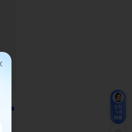
豆包
飞书
特惠