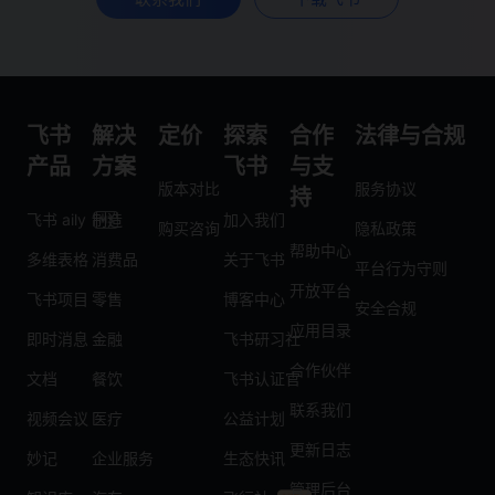
飞书
解决
定价
探索
合作
法律与合规
产品
方案
飞书
与支
版本对比
服务协议
持
飞书 aily
制造
加入我们
购买咨询
隐私政策
帮助中心
多维表格
消费品
关于飞书
平台行为守则
开放平台
飞书项目
零售
博客中心
安全合规
应用目录
即时消息
金融
飞书研习社
合作伙伴
文档
餐饮
飞书认证官
联系我们
视频会议
医疗
公益计划
更新日志
妙记
企业服务
生态快讯
管理后台