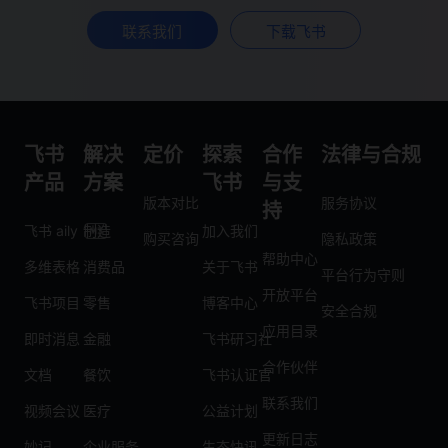
联系我们
下载飞书
飞书
解决
定价
探索
合作
法律与合规
产品
方案
飞书
与支
版本对比
服务协议
持
飞书 aily
制造
加入我们
购买咨询
隐私政策
帮助中心
多维表格
消费品
关于飞书
平台行为守则
开放平台
飞书项目
零售
博客中心
安全合规
应用目录
即时消息
金融
飞书研习社
合作伙伴
文档
餐饮
飞书认证官
联系我们
视频会议
医疗
公益计划
更新日志
妙记
企业服务
生态快讯