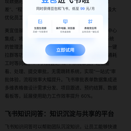
现数据的共享和业务的协同。它能解决“系统割裂验
差”、“程繁琐效率低”、“审批沟通耗工时”等问题，极大
优化员工审批体验，实现端到端流程打通效率提升。
美宜佳就是一个很好的例子。美宜佳通过飞书审批中心
集成，将分散在 OA、EHR、财务、费控等 12 个系统
的管理流程统一到飞书，结合机器人提醒、干系人一键
拉群等功能，解决了系统割裂、流程繁琐、审批沟通耗
工时等问题。1 个入口直达 12 个系统审批，轻松查
看、处理、提交审批，无需跳转系统，实现“一站式”审
批体验，流程效率大幅提升。飞书审批表单数据集成进
多维表格做设计需求分发、项目跟进、预约结算、数据
看板等，延展使用助力工作效率提升 60%。
飞书知识问答：知识沉淀与共享的平台
飞书知识问答可以帮助团队沉淀知识，让员工能够快速