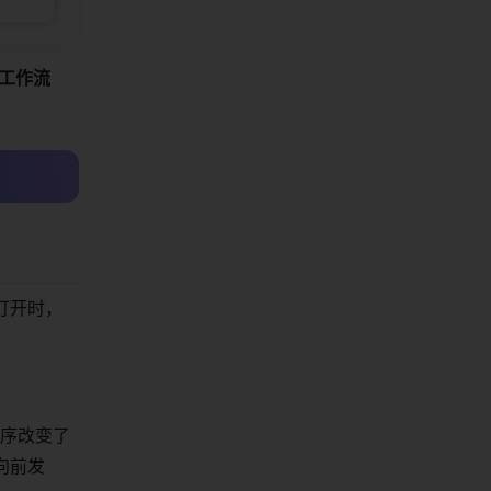
化工作流
打开时，
展程序改变了
向前发