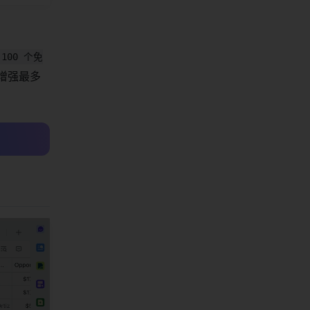
100 个免
增强最多