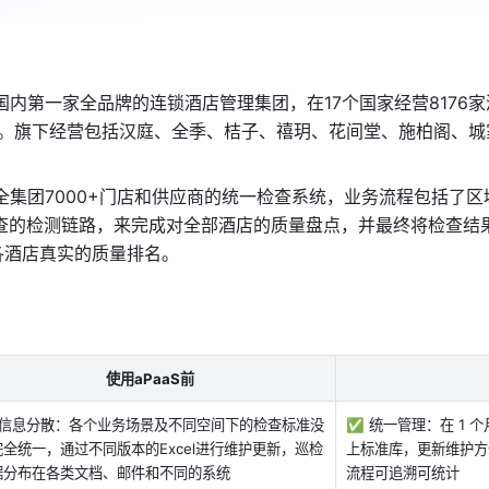
内第一家全品牌的连锁酒店管理集团，在17个国家经营8176
会员。旗下经营包括汉庭、全季、桔子、禧玥、花间堂、施柏阁、城
集团7000+门店和供应商的统一检查系统，业务流程包括了区域
复查的检测链路，来完成对全部酒店的质量盘点，并最终将检查结
各酒店真实的质量排名。
使用aPaaS前
 信息分散：各个业务场景及不同空间下的检查标准没
✅ 统一管理：在 1
完全统一，通过不同版本的Excel进行维护更新，巡检
上标准库，更新维护方
据分布在各类文档、邮件和不同的系统
流程可追溯可统计