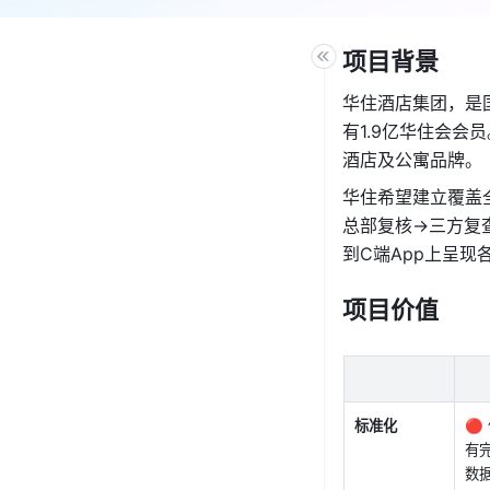
项目背景
华住酒店集团，是国
有1.9亿华住会
酒店及公寓品牌。
华住希望建立覆盖全
总部复核->三方
到C端App上呈现
项目价值
标准化

有
数