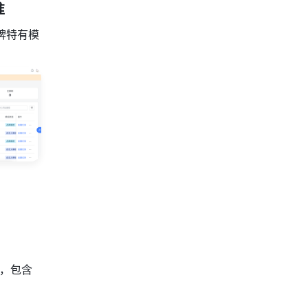
准
牌特有模
，包含 