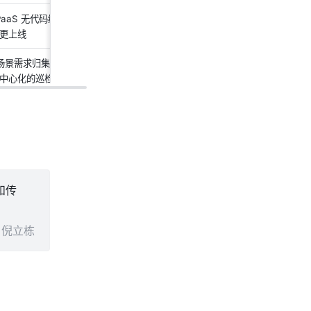
PaaS 无代码编排流程和搭建页面，可以
更上线
场景需求归集到统一系统，提供不同场景
中心化的巡检平台
和传
倪立栋 