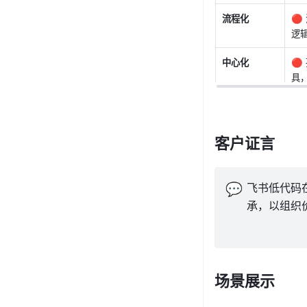
流程化

逻
中心化

具
客户证言
💬
飞书低代码
承，以组织
场景展示