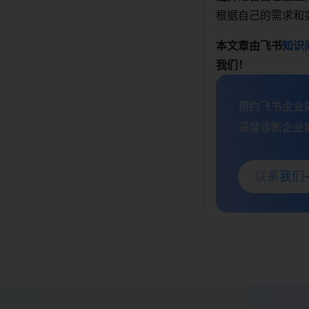
根据自己的需求和
本文章由飞书
知识
我们！
预约飞书企业效
深度诊断企业痛
联系我们