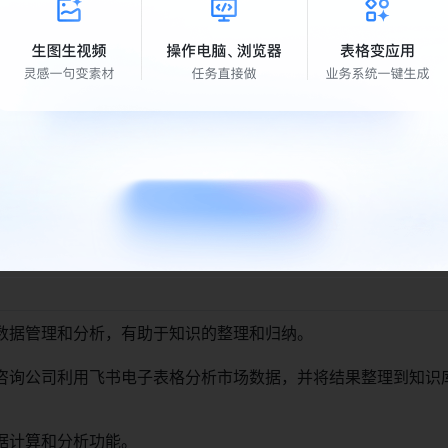
的知识存储和协作工具。
某创业公司，团队成员使用飞书云文档共同编辑知识库文档。
编辑，多人同时在线编辑文档。
式和模板，满足不同需求。
，方便查看和恢复历史版本。
数据管理和分析，有助于知识的整理和归纳。
咨询公司利用飞书电子表格分析市场数据，并将结果整理到知识
据计算和分析功能。