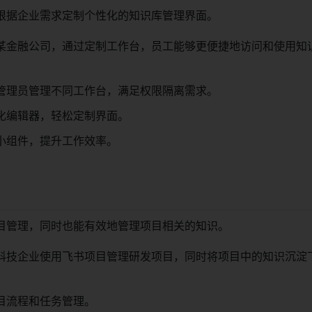
根据企业需求定制个性化的知识库管理界面。
某金融公司，通过定制工作台，员工能够更便捷地访问和使用知
管理员管理不同工作台，满足权限隔离需求。
化编辑器，轻松定制界面。
小组件，提升工作效率。
目管理，同时也能有效地管理项目相关的知识。
科技企业使用飞书项目管理研发项目，同时将项目中的知识沉淀
目流程和任务管理。