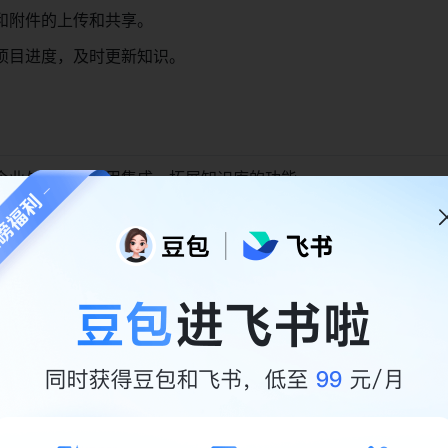
和附件的上传和共享。
项目进度，及时更新知识。
企业与第三方应用集成，拓展知识库的功能。
电商企业通过与第三方客服系统集成，实现了知识库与客服的无
 API 接口，方便集成。
开发语言和框架。
的数据传输。