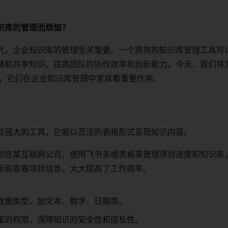
识库的管理而烦恼？
代，企业知识库的管理至关重要。一个高效的知识库管理工具可
储和共享知识，提高团队的协作效率和创新能力。今天，我们将
产品，它们在企业知识库管理中发挥着重要作用。
款强大的工具，它能以灵活的表格形式呈现知识内容。
如在某互联网公司，使用飞书多维表格来管理项目进度和知识库
新和查看项目信息，大大提高了工作效率。
数据类型，如文本、数字、日期等。
富的权限，保障知识的安全性和隐私性。