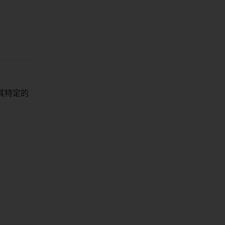
。
其特定的