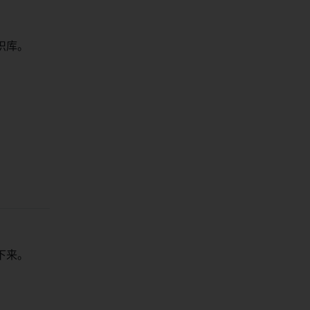
识库。
下来。