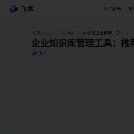
热门推荐
案
博客中心
产品功能
企业知识库管理工具：推荐8选- 飞书官网
企业知识库管理工具：推
飞书