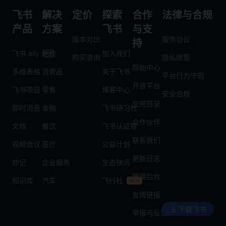
飞书
解决
定价
探索
合作
法律与合规
产品
方案
飞书
与支
版本对比
服务协议
持
飞书 aily
制造
加入我们
购买咨询
隐私政策
帮助中心
多维表格
消费品
关于飞书
平台行为守则
开放平台
飞书项目
零售
博客中心
安全合规
应用目录
即时消息
金融
飞书研习社
合作伙伴
文档
餐饮
飞书认证官
联系我们
视频会议
医疗
公益计划
更新日志
妙记
企业服务
生态快讯
管理后台
知识库
汽车
飞行社
友情链接
下载飞书
举报与反馈