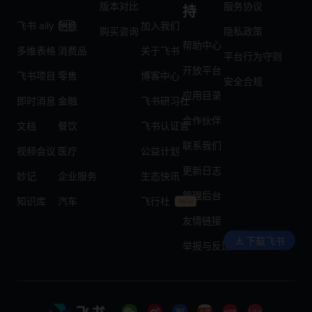
版本对比
服务协议
持
飞书 aily
制造
加入我们
购买咨询
隐私政策
帮助中心
多维表格
消费品
关于飞书
平台行为守则
开放平台
飞书项目
零售
博客中心
安全合规
应用目录
即时消息
金融
飞书研习社
合作伙伴
文档
餐饮
飞书认证官
联系我们
视频会议
医疗
公益计划
更新日志
妙记
企业服务
生态快讯
管理后台
知识库
汽车
飞行社
友情链接
下载飞书
举报与反馈