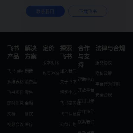
联系我们
下载飞书
飞书
解决
定价
探索
合作
法律与合规
产品
方案
飞书
与支
版本对比
服务协议
持
飞书 aily
制造
加入我们
购买咨询
隐私政策
帮助中心
多维表格
消费品
关于飞书
平台行为守则
开放平台
飞书项目
零售
博客中心
安全合规
应用目录
即时消息
金融
飞书研习社
合作伙伴
文档
餐饮
飞书认证官
联系我们
视频会议
医疗
公益计划
更新日志