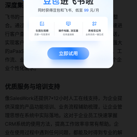
深度集成与个性化定制
飞书的一些CRM工具，如SalesWork，与飞书深度整
合。通过飞书机器人的消息窗口，销售人员可以快速进
行客户查询和查重操作，实时接收客户动态信息推送，
实现客户管理和在线办公一站式解决。同时，底层强大
的aPaaS能力可支持用户创建自定义应用、审批流、工
作流、业务状态机、BI数据仪表盘等，充分满足各个企
业个性化需求。
优质服务与培训支持
像SalesWork还提供7*12小时人工在线支持，为企业提
供深度的产品功能培训、业务流程辅助梳理，让企业管
理思想在系统中实际落地。这对于企业员工快速掌握
CRM系统的使用方法，提高工作效率非常有帮助。企
业在使用过程中遇到任何问题，都能及时得到专业的解