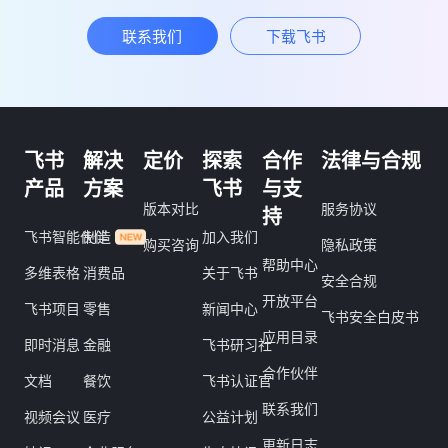
联系我们
下载飞书
飞书
解决
定价
探索
合作
法律与合规
产品
方案
飞书
与支
版本对比
服务协议
持
飞书智能伙伴
制造
加入我们
购买咨询
隐私政策
帮助中心
多维表格
消费品
关于飞书
安全合规
开放平台
飞书项目
零售
新闻中心
飞书安全白皮书
应用目录
即时消息
金融
飞书研习社
合作伙伴
文档
餐饮
飞书认证官
联系我们
视频会议
医疗
公益计划
更新日志