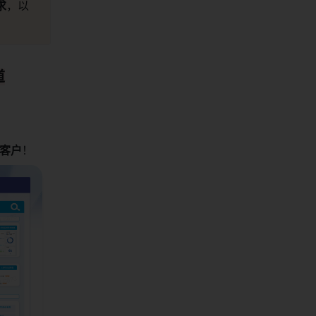
求
，以
道
客户
！