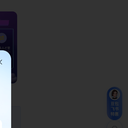
豆包
飞书
特惠
流程