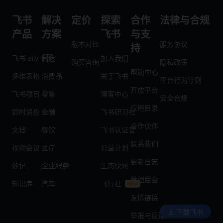
飞书
解决
定价
探索
合作
法律与合规
产品
方案
飞书
与支
版本对比
服务协议
持
飞书 aily
制造
加入我们
购买咨询
隐私政策
帮助中心
多维表格
消费品
关于飞书
平台行为守则
开放平台
飞书项目
零售
博客中心
安全合规
应用目录
即时消息
金融
飞书研习社
合作伙伴
文档
餐饮
飞书认证官
联系我们
视频会议
医疗
公益计划
更新日志
妙记
企业服务
生态快讯
管理后台
知识库
汽车
飞行社
友情链接
下载飞书
举报与反馈