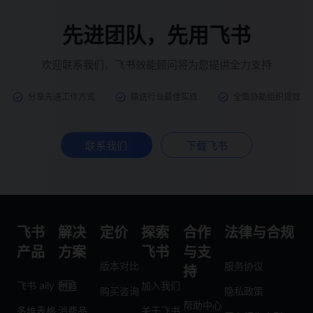
先进团队，先用飞书
欢迎联系我们，飞书效能顾问将为您提供全力支持
分享先进工作方式
输送行业最佳实践
全面协助组织提效
联系我们
下载飞书
飞书
解决
定价
探索
合作
法律与合规
产品
方案
飞书
与支
版本对比
服务协议
持
飞书 aily
制造
加入我们
购买咨询
隐私政策
帮助中心
多维表格
消费品
关于飞书