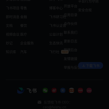
平台行为守则
开放平台
飞书项目
零售
博客中心
安全合规
应用目录
即时消息
金融
飞书研习社
合作伙伴
文档
餐饮
飞书认证官
联系我们
视频会议
医疗
公益计划
更新日志
妙记
企业服务
生态快讯
管理后台
知识库
汽车
飞行社
友情链接
下载飞书
举报与反馈
反馈给飞书 CEO：
ceo@feishu.cn