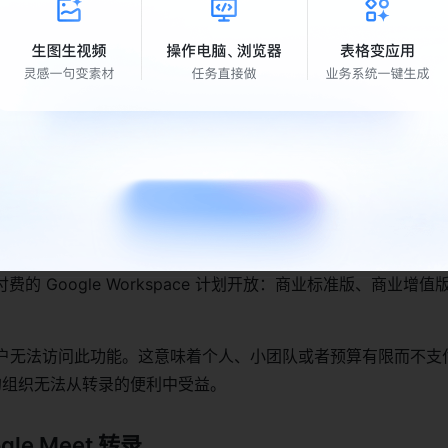
：极速搭建复杂企业应用，业务场景全覆盖 →
rive 存储空间是否足够？如果不够，那么你可能无法使用 Google M
s，因为你的转录内容无法保存下来。
e 购买额外的存储空间，每月 300 美元能得到额外的10 TB 的
作空间的资格
的 Google Workspace 计划开放：商业标准版、商业增值
e 账户无法访问此功能。这意味着个人、小团队或者预算有限而不支付 
计划的组织无法从转录的便利中受益。
le Meet 转录