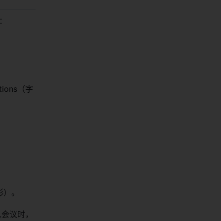
录：
ions（字
形）。
您进入会议时，