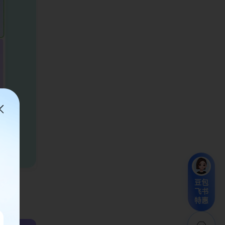
豆包
飞书
特惠