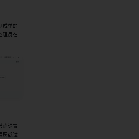
到成单的
管理员在
。
节点设置
意愿或试