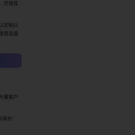
动。凭借其
可以定制以
，使得连接
的大量客户
别有价