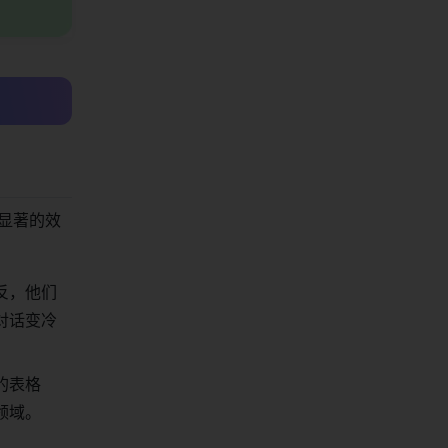
来显著的效
反，他们
对话变冷
的表格
领域。