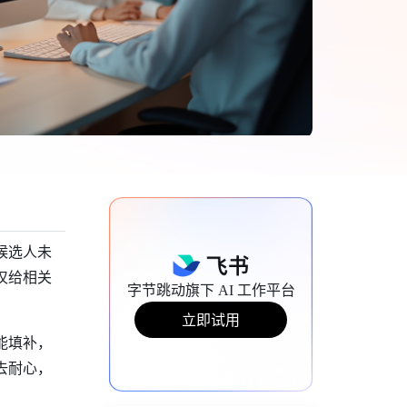
候选人未
仅给相关
字节跳动旗下 AI 工作平台
立即试用
能填补，
去耐心，