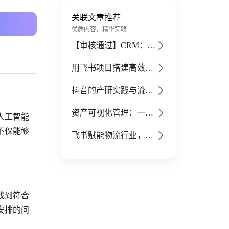
关联文章推荐
优质内容，精华实践
【审核通过】CRM：飞书协同型销售管理解决方案的全面解读
用飞书项目搭建高效销售漏斗，提升赢单转化率
抖音的产研实践与流程管理秘诀
资产可视化管理：一表轻松掌控全国门店
人工智能
不仅能够
飞书赋能物流行业，开启最佳实践之旅
找到符合
安排的问