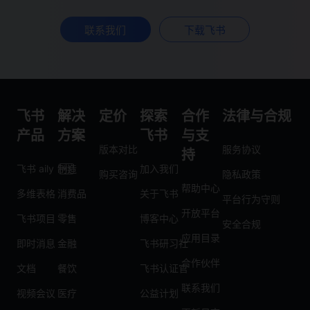
联系我们
下载飞书
飞书
解决
定价
探索
合作
法律与合规
产品
方案
飞书
与支
版本对比
服务协议
持
飞书 aily
制造
加入我们
购买咨询
隐私政策
帮助中心
多维表格
消费品
关于飞书
平台行为守则
开放平台
飞书项目
零售
博客中心
安全合规
应用目录
即时消息
金融
飞书研习社
合作伙伴
文档
餐饮
飞书认证官
联系我们
视频会议
医疗
公益计划