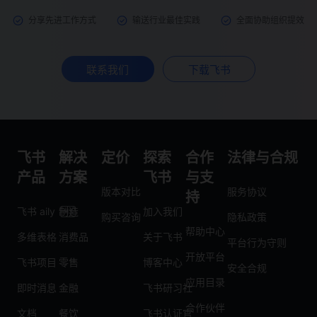
分享先进工作方式
输送行业最佳实践
全面协助组织提效
联系我们
下载飞书
飞书
解决
定价
探索
合作
法律与合规
产品
方案
飞书
与支
版本对比
服务协议
持
飞书 aily
制造
加入我们
购买咨询
隐私政策
帮助中心
多维表格
消费品
关于飞书
平台行为守则
开放平台
飞书项目
零售
博客中心
安全合规
应用目录
即时消息
金融
飞书研习社
合作伙伴
文档
餐饮
飞书认证官