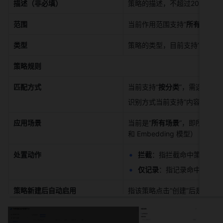
描述（非必填）
策略的描述，不超过200字符 
范围
当前作用范围支持“
所有应用
” 
类型
策略的类型，目前支持“
数据进
策略规则
匹配方式
当前支持“
按分类
”，需选择具
识别方式当前支持“内容实时识
应用场景
当前是“
所有场景
”，即所有进
和 Embedding 模型） 
处置动作
拦截
：指拦截命中策略的数
仅记录
：指记录命中策略的
策略新建后自动启用
指该策略点击“创建”后是否直