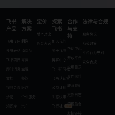
飞书
解决
定价
探索
合作
法律与合规
产品
方案
飞书
与支
版本对比
服务协议
持
飞书 aily
制造
加入我们
购买咨询
隐私政策
帮助中心
多维表格
消费品
关于飞书
平台行为守则
开放平台
飞书项目
零售
博客中心
安全合规
应用目录
即时消息
金融
飞书研习社
合作伙伴
文档
餐饮
飞书认证官
联系我们
视频会议
医疗
公益计划
更新日志
妙记
企业服务
生态快讯
管理后台
知识库
汽车
飞行社
友情链接