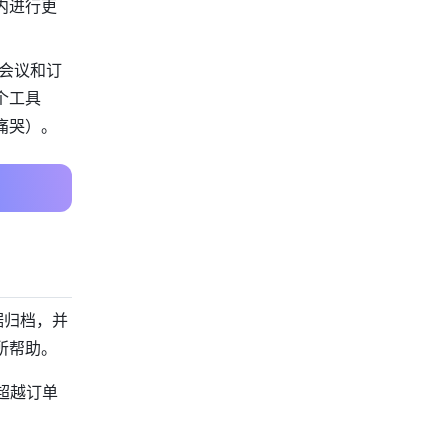
内进行更
会议和订
个工具
痛哭）。
据归档，并
所帮助。
超越订单