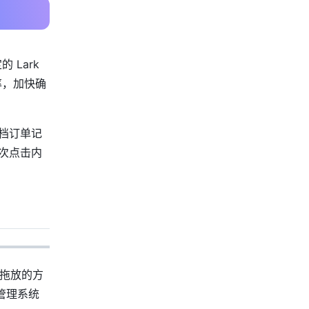
 Lark
率，加快确
存档订单记
次点击内
过拖放的方
管理系统