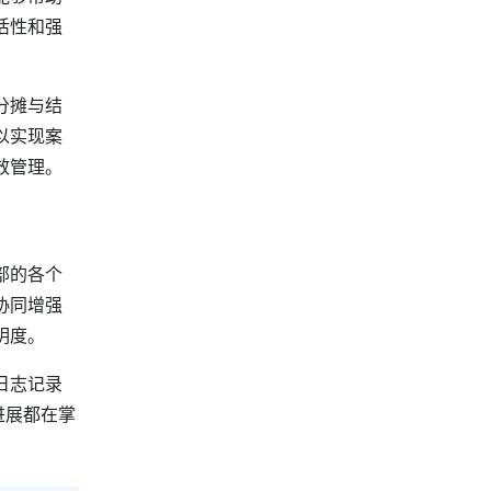
活性和强
分摊与结
以实现案
效管理。
部的各个
协同增强
明度。
日志记录
进展都在掌