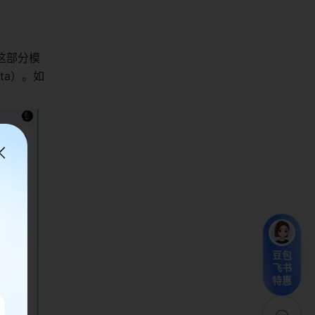
这部分模
ta）。如
豆包
飞书
特惠