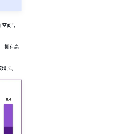
作空间”，
——拥有高
模增长。