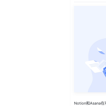
Notion和As