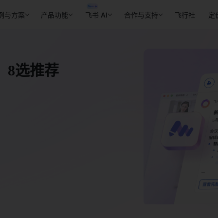
例与方案
产品功能
飞书 AI
合作与支持
飞行社
定
：8选推荐