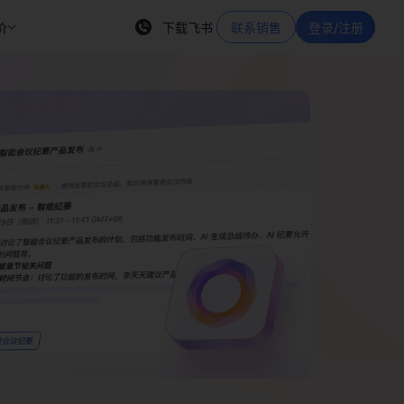
价
下载飞书
联系销售
登录/注册