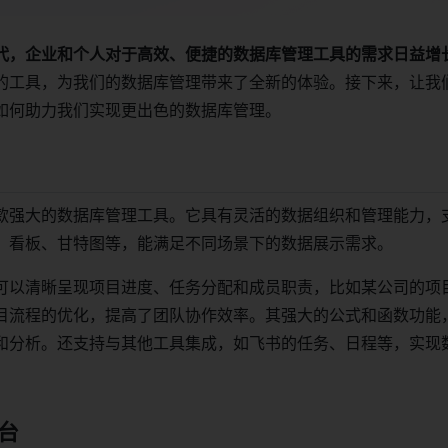
代，企业和个人对于高效、便捷的数据库管理工具的需求日益增
的工具，为我们的数据库管理带来了全新的体验。接下来，让我
如何助力我们实现更出色的数据库管理。
款强大的数据库管理工具。它具有灵活的数据组织和管理能力，
、看板、甘特图等，能满足不同场景下的数据展示需求。
可以清晰呈现项目进度、任务分配和成员职责，比如某公司的项
目流程的优化，提高了团队协作效率。其强大的公式和函数功能
和分析。还支持与其他工具集成，如飞书的任务、日程等，实现
台