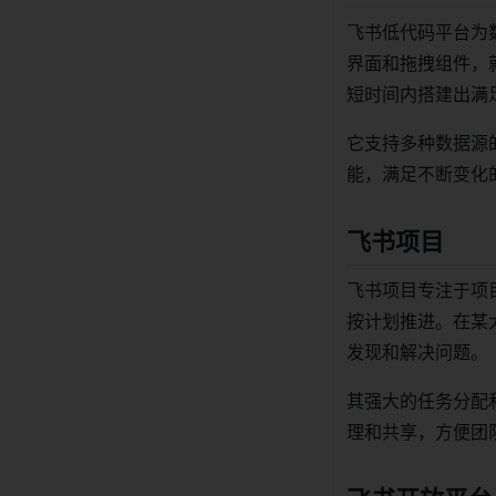
飞书低代码平台为
界面和拖拽组件，
短时间内搭建出满
它支持多种数据源
能，满足不断变化
飞书项目
飞书项目专注于项
按计划推进。在某
发现和解决问题。
其强大的任务分配
理和共享，方便团