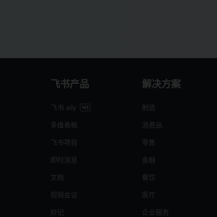
飞书产品
解决方案
飞书 aily
制造
多维表格
消费品
飞书项目
零售
即时消息
金融
文档
餐饮
视频会议
医疗
妙记
企业服务