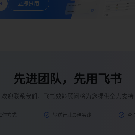
立即试用
先进团队，先用飞书
欢迎联系我们，飞书效能顾问将为您提供全力支持
工作方式
输送行业最佳实践
全