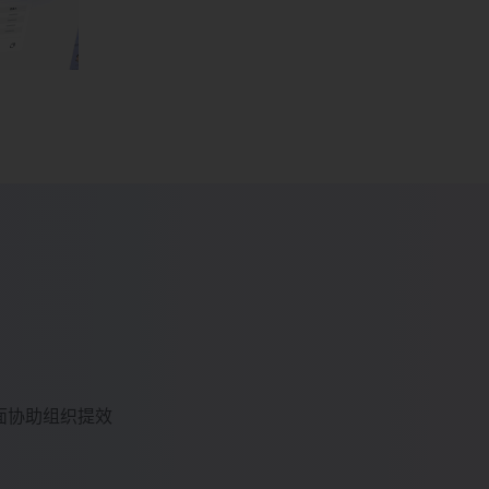
面协助组织提效