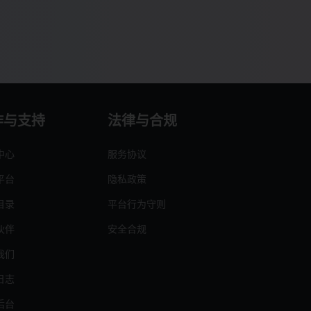
作与支持
法律与合规
中心
服务协议
平台
隐私政策
目录
平台行为守则
伙伴
安全合规
我们
日志
后台