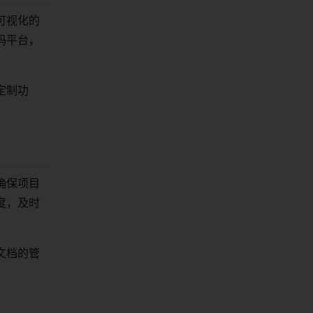
可视化的
码平台，
定制功
确保项目
度，及时
文档的管