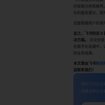
的智能分析和推荐
化的服务建议，提
还能根据用户的使
总之，飞书的这 
决方案。
无论你是
在数字化浪潮中，
的业务成果。
本文章由飞书
知识
迎联系我们！
预约飞书企业效
深度诊断企业痛