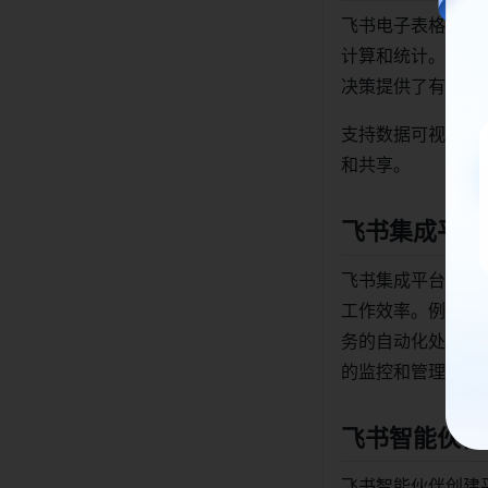
飞书电子表格具备
计算和统计。在某
决策提供了有力支
支持数据可视化，
和共享。
飞书集成平台
飞书集成平台实现
工作效率。例如，
务的自动化处理。
的监控和管理功能
飞书智能伙伴
飞书智能伙伴创建