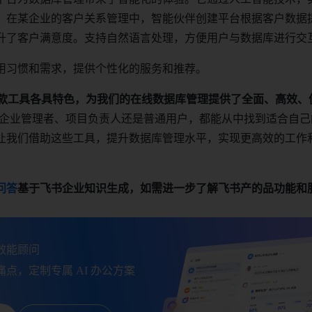
。在某企业的客户关系管理中，智能伙伴创建平台根据客户数据
升了客户满意度。支持自然语言处理，方便用户与数据库进行交
用习惯和需求，提供个性化的服务和推荐。
8 款工具各具特色，为我们的在线数据库管理提供了全面、高效、
企业管理者、项目负责人还是普通用户，都能从中找到适合自己
让我们借助这些工具，提升数据库管理水平，实现更高效的工作
问答
基于飞书企业知识生成，如需进一步了解飞书产的品功能和
能顾问

点，定制专属 AI 办公方案