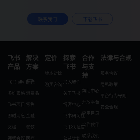
联系我们
下载飞书
飞书
解决
定价
探索
合作
法律与合规
产品
方案
飞书
与支
版本对比
服务协议
持
飞书 aily
制造
加入我们
购买咨询
隐私政策
帮助中心
多维表格
消费品
关于飞书
平台行为守则
开放平台
飞书项目
零售
博客中心
安全合规
应用目录
即时消息
金融
飞书研习社
合作伙伴
文档
餐饮
飞书认证官
联系我们
视频会议
医疗
公益计划