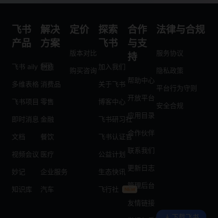
飞书
解决
定价
探索
合作
法律与合规
产品
方案
飞书
与支
版本对比
服务协议
持
飞书 aily
制造
加入我们
购买咨询
隐私政策
帮助中心
多维表格
消费品
关于飞书
平台行为守则
开放平台
飞书项目
零售
博客中心
安全合规
应用目录
即时消息
金融
飞书研习社
合作伙伴
文档
餐饮
飞书认证官
联系我们
视频会议
医疗
公益计划
更新日志
妙记
企业服务
生态快讯
管理后台
知识库
汽车
飞行社
友情链接
下载飞书