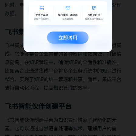
同时，电子表格支持多人协作，方便团队成员共同处理
数据。
飞书集成平台
飞书集成平台实现了知识管理系统与其他系统的无缝集
成。它能够整合企业内部的各种应用和数据源，打破信
息孤岛。在知识管理中，确保知识的全面性和准确性。
比如某企业通过集成平台将多个业务系统中的知识进行
整合，实现了知识的统一管理和共享。而且，集成平台
支持自动化流程，提高知识管理的效率。
飞书智能伙伴创建平台
飞书智能伙伴创建平台为知识管理增添了智能化的元
素。它可以通过自然语言处理等技术，理解用户的需