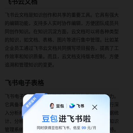
飞书云文档
飞书云文档是知识创作和共享的重要工具。它具有强大
的编辑功能，支持多人实时协作编辑，方便团队成员共
同创作知识。在知识沉淀方面，云文档可以将各种类型
的知识，如文档、表格、图片等进行集中管理。比如某
企业员工通过飞书云文档共同撰写项目报告，提高了工
作效率和知识质量。而且，云文档支持版本控制，方便
追溯和管理知识的变更。
飞书电子表格
飞书电子表格为知识管理提供了高效的数据处理能力。
它具备丰富的函数和图表功能，能够对知识数据进行深
入分析和可视化展示。在知识管理中，可以用于数据统
计、分析报告等。例如某企业通过飞书电子表格对知识
管理系统中的数据进行分析，为决策提供了有力支持。