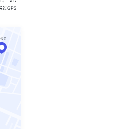
先，飞书
过GPS