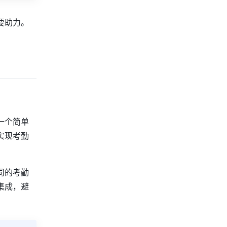
要助力。
。
一个简单
实现考勤
司的考勤
集成，避