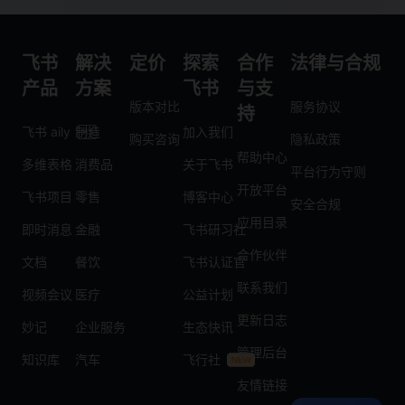
飞书
解决
定价
探索
合作
法律与合规
产品
方案
飞书
与支
版本对比
服务协议
持
飞书 aily
制造
加入我们
购买咨询
隐私政策
帮助中心
多维表格
消费品
关于飞书
平台行为守则
开放平台
飞书项目
零售
博客中心
安全合规
应用目录
即时消息
金融
飞书研习社
合作伙伴
文档
餐饮
飞书认证官
联系我们
视频会议
医疗
公益计划
更新日志
妙记
企业服务
生态快讯
管理后台
知识库
汽车
飞行社
友情链接