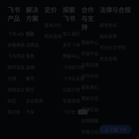
飞书
解决
定价
探索
合作
法律与合规
产品
方案
飞书
与支
版本对比
服务协议
持
飞书 aily
制造
加入我们
购买咨询
隐私政策
帮助中心
多维表格
消费品
关于飞书
平台行为守则
开放平台
飞书项目
零售
博客中心
安全合规
应用目录
即时消息
金融
飞书研习社
合作伙伴
文档
餐饮
飞书认证官
联系我们
视频会议
医疗
公益计划
更新日志
妙记
企业服务
生态快讯
管理后台
知识库
汽车
飞行社
友情链接
下载飞书
举报与反馈