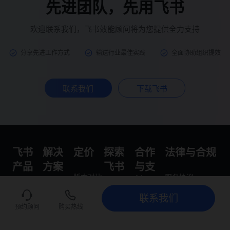
先进团队，先用飞书
欢迎联系我们，飞书效能顾问将为您提供全力支持
分享先进工作方式
输送行业最佳实践
全面协助组织提效
联系我们
下载飞书
飞书
解决
定价
探索
合作
法律与合规
产品
方案
飞书
与支
版本对比
服务协议
持
飞书 aily
制造
加入我们
购买咨询
隐私政策
联系我们
联系我们
立即试用
帮助中心
预约顾问
购买热线
多维表格
消费品
关于飞书
平台行为守则
开放平台
飞书项目
零售
博客中心