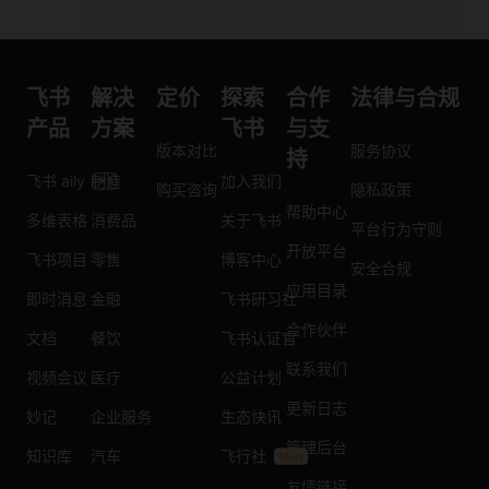
飞书
解决
定价
探索
合作
法律与合规
产品
方案
飞书
与支
版本对比
服务协议
持
飞书 aily
制造
加入我们
购买咨询
隐私政策
帮助中心
多维表格
消费品
关于飞书
平台行为守则
开放平台
飞书项目
零售
博客中心
安全合规
应用目录
即时消息
金融
飞书研习社
合作伙伴
文档
餐饮
飞书认证官
联系我们
视频会议
医疗
公益计划
更新日志
妙记
企业服务
生态快讯
管理后台
知识库
汽车
飞行社
友情链接