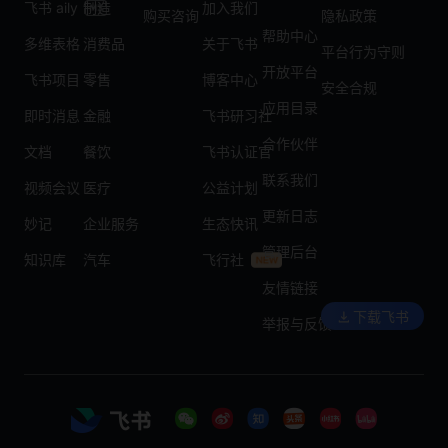
飞书 aily
制造
加入我们
购买咨询
隐私政策
帮助中心
多维表格
消费品
关于飞书
平台行为守则
开放平台
飞书项目
零售
博客中心
安全合规
应用目录
即时消息
金融
飞书研习社
合作伙伴
文档
餐饮
飞书认证官
联系我们
视频会议
医疗
公益计划
更新日志
妙记
企业服务
生态快讯
管理后台
知识库
汽车
飞行社
友情链接
下载飞书
举报与反馈