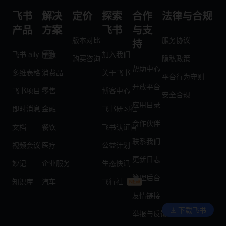
飞书
解决
定价
探索
合作
法律与合规
产品
方案
飞书
与支
版本对比
服务协议
持
飞书 aily
制造
加入我们
购买咨询
隐私政策
帮助中心
多维表格
消费品
关于飞书
平台行为守则
开放平台
飞书项目
零售
博客中心
安全合规
应用目录
即时消息
金融
飞书研习社
合作伙伴
文档
餐饮
飞书认证官
联系我们
视频会议
医疗
公益计划
更新日志
妙记
企业服务
生态快讯
管理后台
知识库
汽车
飞行社
友情链接
下载飞书
举报与反馈