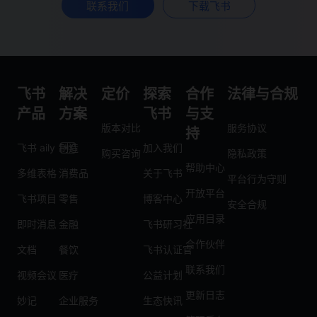
联系我们
下载飞书
飞书
解决
定价
探索
合作
法律与合规
产品
方案
飞书
与支
版本对比
服务协议
持
飞书 aily
制造
加入我们
购买咨询
隐私政策
帮助中心
多维表格
消费品
关于飞书
平台行为守则
开放平台
飞书项目
零售
博客中心
安全合规
应用目录
即时消息
金融
飞书研习社
合作伙伴
文档
餐饮
飞书认证官
联系我们
视频会议
医疗
公益计划
更新日志
妙记
企业服务
生态快讯