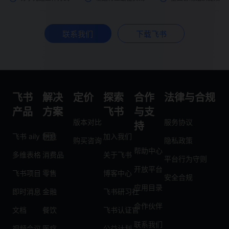
联系我们
下载飞书
飞书
解决
定价
探索
合作
法律与合规
产品
方案
飞书
与支
版本对比
服务协议
持
飞书 aily
制造
加入我们
购买咨询
隐私政策
帮助中心
多维表格
消费品
关于飞书
平台行为守则
开放平台
飞书项目
零售
博客中心
安全合规
应用目录
即时消息
金融
飞书研习社
合作伙伴
文档
餐饮
飞书认证官
联系我们
视频会议
医疗
公益计划